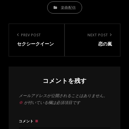
CATEGORIES
楽曲配信
投
稿
Previous
PREV POST
Next
NEXT POST
ナ
セクシークイーン
恋の嵐
Post
Post
ビ
ゲ
ー
シ
コメントを残す
ョ
ン
メールアドレスが公開されることはありません。
※
が付いている欄は必須項目です
コメント
※