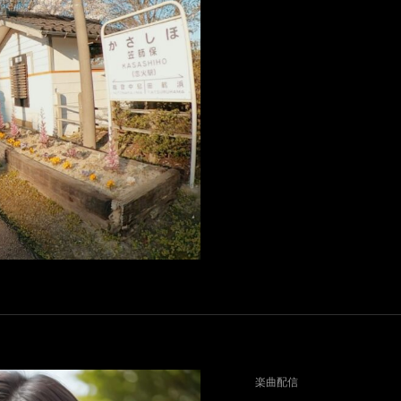
CAT
楽曲配信