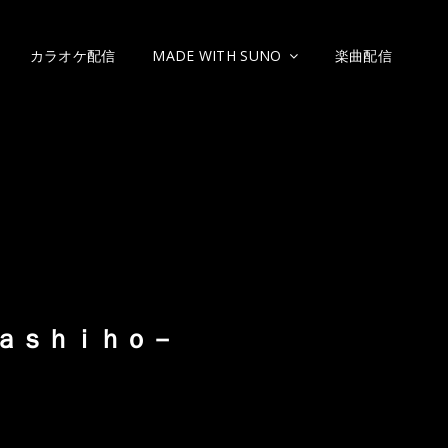
カラオケ配信
MADE WITH SUNO
楽曲配信
ａｓｈｉｈｏ－