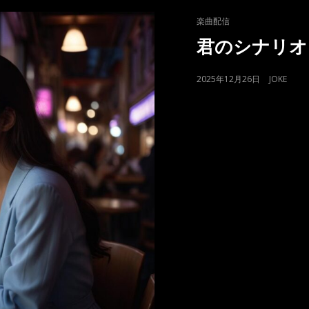
CAT
楽曲配信
LINKS
君のシナリオ
POSTED
2025年12月26日
JOKE
ON