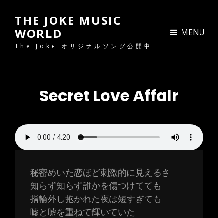
THE JOKE MUSIC
WORLD
MENU
The Joke オリジナルソング公開中
Secret Love Affalr
秘密めいた恋ほど刺激的に見えるさ
知らず知らず誰かを傷つけてても
指輪外し抱かれた夜は短すぎても
嘘と嘘を重ねて輝いていた