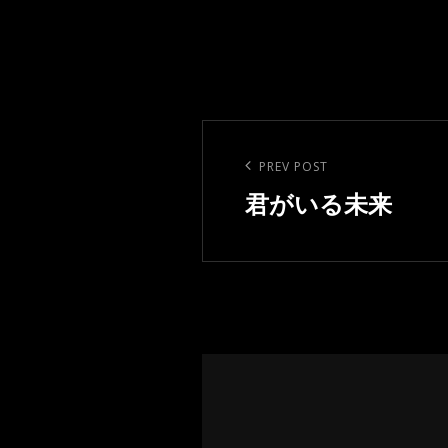
投
稿
Previous
PREV POST
ナ
Post
君がいる未来
ビ
ゲ
ー
シ
ョ
ン