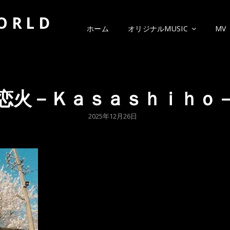
WORLD
ホーム
オリジナルMUSIC
MV
恋火－Ｋａｓａｓｈｉｈｏ
POSTED
2025年12月26日
ON