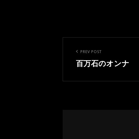
投
稿
Previous
PREV POST
ナ
Post
百万石のオンナ
ビ
ゲ
ー
シ
ョ
ン