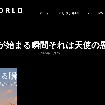
WORLD
ホーム
オリジナルMUSIC
MV
が始まる瞬間それは天使の
POSTED
2025年12月26日
ON