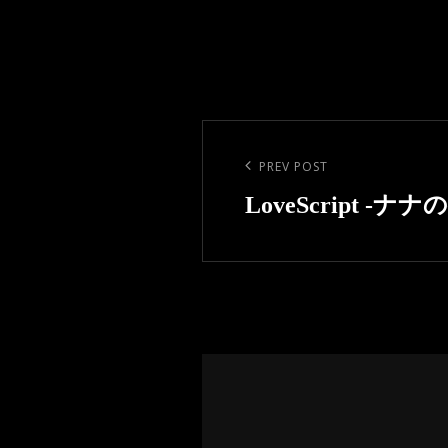
投
稿
Previous
PREV POST
ナ
Post
LoveScript -ナナ
ビ
ゲ
ー
シ
ョ
ン