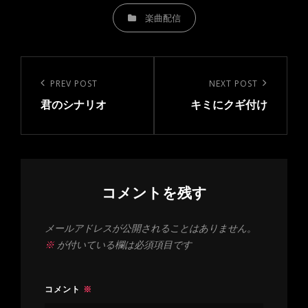
CATEGORIES
楽曲配信
投
稿
Previous
PREV POST
Next
NEXT POST
ナ
君のシナリオ
キミにクギ付け
Post
Post
ビ
ゲ
ー
シ
コメントを残す
ョ
ン
メールアドレスが公開されることはありません。
※
が付いている欄は必須項目です
コメント
※