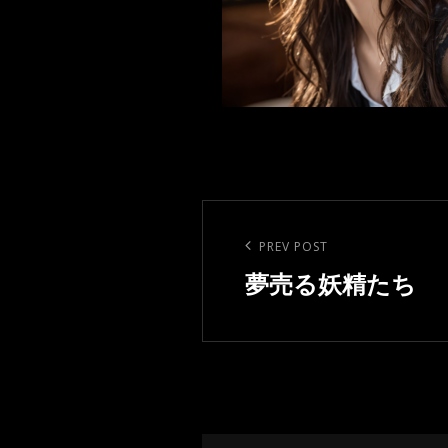
投
稿
Previous
PREV POST
ナ
Post
夢売る妖精たち
ビ
ゲ
ー
シ
ョ