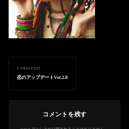
投
稿
Previous
PREV POST
ナ
恋のアップデートVer.2.0
Post
ビ
ゲ
ー
シ
コメントを残す
ョ
メールアドレスが公開されることはありません。