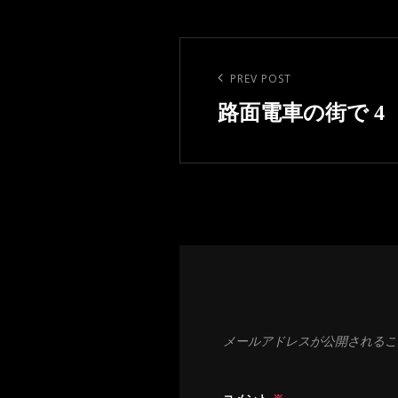
ー
投
稿
Previous
PREV POST
ナ
Post
路面電車の街で 4
ビ
ゲ
ー
シ
ョ
ン
メールアドレスが公開されるこ