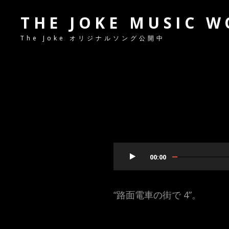
THE JOKE MUSIC 
The Joke オリジナルソング公開中
音
声
00:00
プ
レ
“路面電車の街で 4”。
ー
ヤ