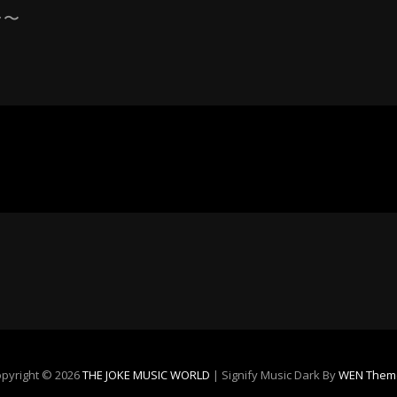
ラ〜
pyright © 2026
THE JOKE MUSIC WORLD
|
Signify Music Dark By
WEN Them